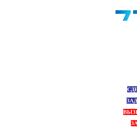
СД
ЗА
ВЫЗ
З